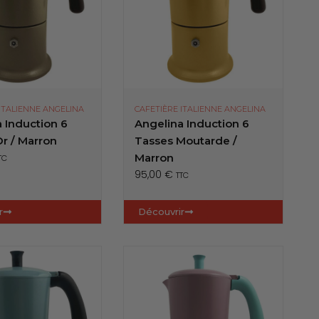
 ITALIENNE ANGELINA
CAFETIÈRE ITALIENNE ANGELINA
 Induction 6
Angelina Induction 6
r / Marron
Tasses Moutarde /
Marron
TC
95,00
€
TTC
r
Découvrir