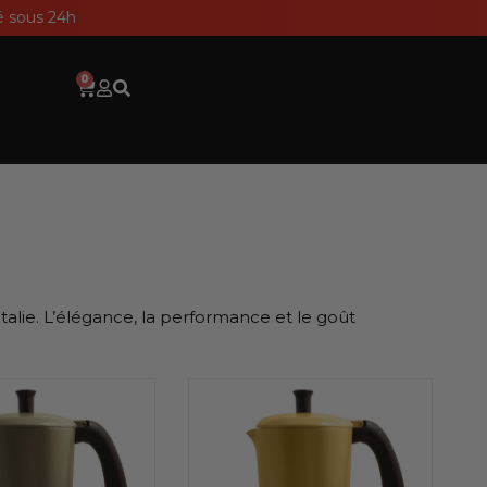
ié sous 24h
0
Panier
talie. L’élégance, la performance et le goût