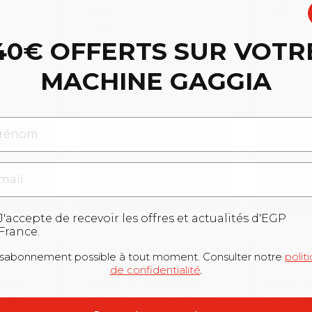
69,00
€
Noir
T
69,00
€
TTC
40€ OFFERTS SUR VOTR
MACHINE GAGGIA
énom
il
Découvrir
Découvri
PR
J'accepte de recevoir les offres et actualités d'EGP
France.
sabonnement possible à tout moment. Consulter notre
polit
de confidentialité
.
 ANGELINA
CAFETIÈRE ITALIENNE ANGELINA
CAFETIÈRE
ion 3
Angelina Induction 3
Angelin
 Vert
Tasses Bleu Clair / Noir
Inox / Ve