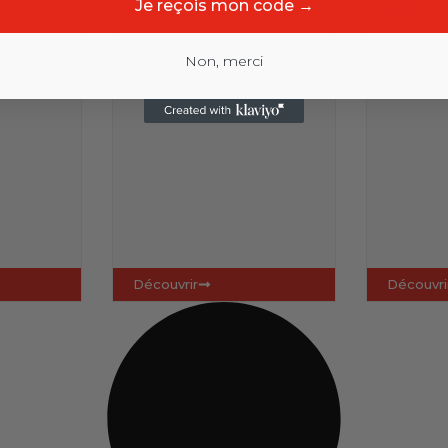
Je reçois mon code →
69,00
€
45,00
€
TTC
T
Non, merci
Découvrir
Découvri