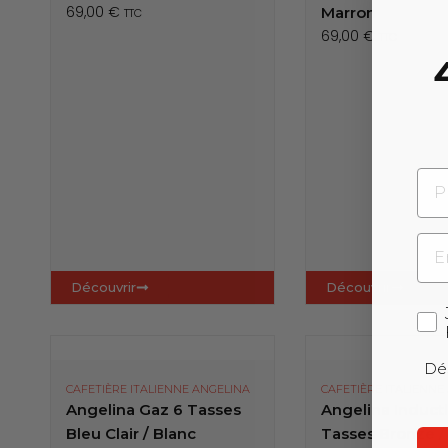
69,00
€
Marron
TTC
69,00
€
TTC
Pr
Ema
Découvrir
Découvrir
GD
Dé
CAFETIÈRE ITALIENNE ANGELINA
CAFETIÈRE ITALIENNE
Angelina Gaz 6 Tasses
Angelina Induct
Bleu Clair / Blanc
Tasses Bronze /