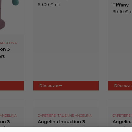
69,00
€
Tiffany
TTC
69,00
€
T
 ANGELINA
ion 3
rt
Découvrir
Découvri
 ANGELINA
CAFETIÈRE ITALIENNE ANGELINA
CAFETIÈRE
ion 3
Angelina Induction 3
Angelin
 /
Tasses Alu Vintage /
Inox / Ve