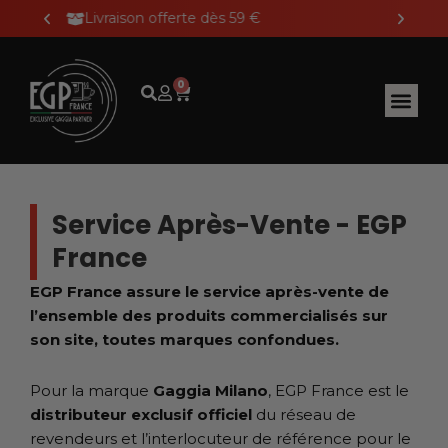
Aller
Payez en 4 fois sans frais avec Alma
au
contenu
0
Panier
Service Après-Vente - EGP
France
EGP France assure le service après-vente de
l’ensemble des produits commercialisés sur
son site, toutes marques confondues.
Pour la marque
Gaggia Milano
, EGP France est le
distributeur exclusif officiel
du réseau de
revendeurs et l’interlocuteur de référence pour le