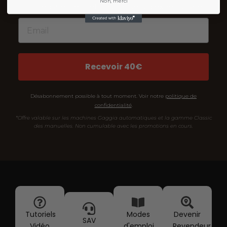
Non, merci
immédiatement et nos conseils d’experts café.
Email
Recevoir 40€
Désabonnement possible à tout moment. Voir notre
politique de
confidentialité
.
*Offre valable sur les machines Gaggia automatiques et la gamme Classic
des manuelles. Non cumulable avec les promotions en cours.
Tutoriels
Modes
Devenir
SAV
Vidéo
d'emploi
Revendeur