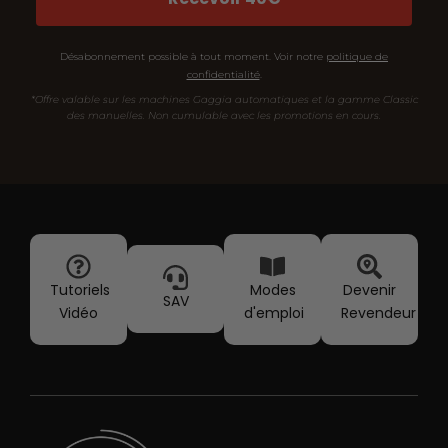
Désabonnement possible à tout moment. Voir notre
politique de
confidentialité
.
*Offre valable sur les machines Gaggia automatiques et la gamme Classic
des manuelles. Non cumulable avec les promotions en cours.
Tutoriels
Modes
Devenir
SAV
Vidéo
d'emploi
Revendeur