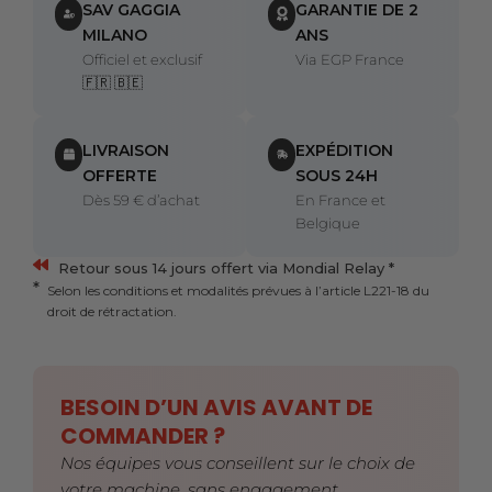
SAV GAGGIA
GARANTIE DE 2
MILANO
ANS
Officiel et exclusif
Via EGP France
🇫🇷 🇧🇪
LIVRAISON
EXPÉDITION
OFFERTE
SOUS 24H
Dès 59 € d’achat
En France et
Belgique
Retour sous 14 jours offert via Mondial Relay *
Selon les conditions et modalités prévues à l’article L221-18 du
droit de rétractation.
BESOIN D’UN AVIS AVANT DE
COMMANDER ?
Nos équipes vous conseillent sur le choix de
votre machine, sans engagement.