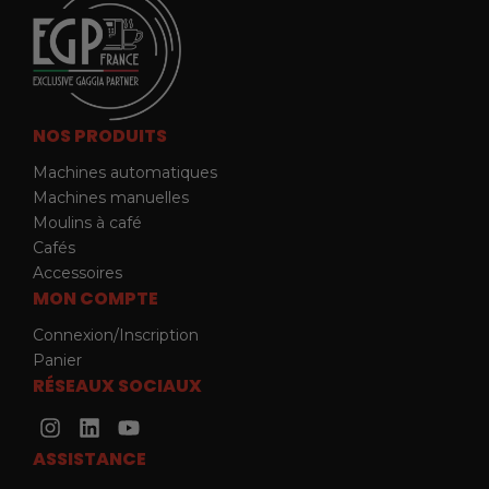
NOS PRODUITS
Machines automatiques
Machines manuelles
Moulins à café
Cafés
Accessoires
MON COMPTE
Connexion/Inscription
Panier
RÉSEAUX SOCIAUX
I
L
Y
n
i
o
ASSISTANCE
s
n
u
t
k
t