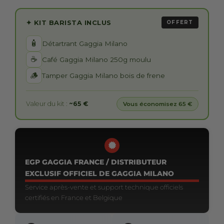
✦ KIT BARISTA INCLUS
OFFERT
🧴
Détartrant Gaggia Milano
☕
Café Gaggia Milano 250g moulu
🪵
Tamper Gaggia Milano bois de frene
Valeur du kit :
~65 €
Vous économisez 65 €
EGP GAGGIA FRANCE / DISTRIBUTEUR
EXCLUSIF OFFICIEL DE GAGGIA MILANO
Service après-vente et support technique officiels
certifiés en France et Belgique