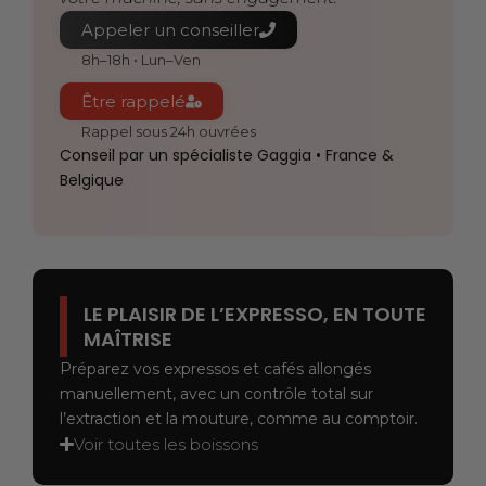
Appeler un conseiller
8h–18h • Lun–Ven
Être rappelé
Rappel sous 24h ouvrées
Conseil par un spécialiste Gaggia • France &
Belgique
LE PLAISIR DE L’EXPRESSO, EN TOUTE
MAÎTRISE
Préparez vos expressos et cafés allongés
manuellement, avec un contrôle total sur
l’extraction et la mouture, comme au comptoir.
Voir toutes les boissons