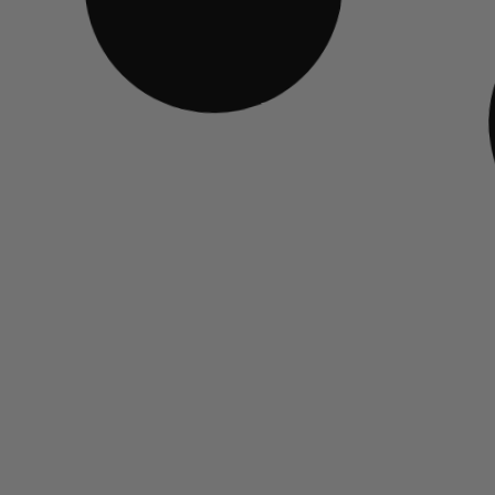
MACHINE MANUELLE
MACHINE 
Gaggia Classic E24
Gaggia C
Rouge Cerise
565,00
€
565,00
€
TTC
Découvrir
Découvri
🎁 KIT OFFERT
🎁 KIT OFF
MACHINE 
Gaggia 