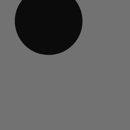
MACHINE MANUELLE
MACHINE MANUELLE
Gaggia Classic E24 Vert
Gaggia Classic 
Jaune
565,00
€
565,00
€
TTC
TTC
Découvrir
Découvrir