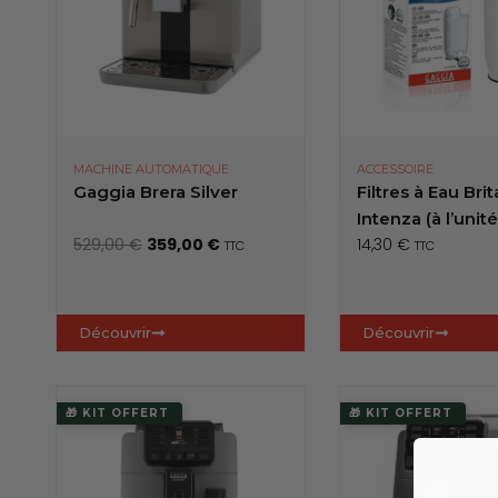
MACHINE AUTOMATIQUE
ACCESSOIRE
Gaggia Brera Silver
Filtres à Eau Brit
Intenza (à l’unité
L
L
529,00
€
359,00
€
14,30
€
TTC
TTC
e
e
p
p
r
r
Découvrir
Découvrir
i
i
x
x
i
a
🎁 KIT OFFERT
🎁 KIT OFFERT
n
c
i
t
t
u