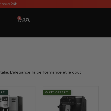
ié sous 24h
0
Panier
talie. L’élégance, la performance et le goût
ERT
🎁 KIT OFFERT