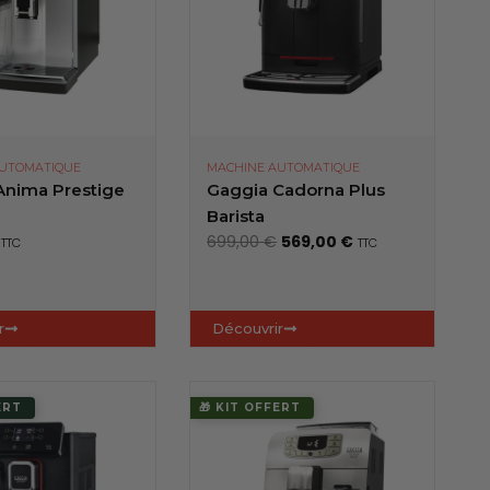
AUTOMATIQUE
MACHINE AUTOMATIQUE
Anima Prestige
Gaggia Cadorna Plus
Barista
L
L
699,00
€
569,00
€
TTC
TTC
e
e
p
p
r
r
r
Découvrir
i
i
x
x
i
a
ERT
🎁 KIT OFFERT
n
c
i
t
t
u