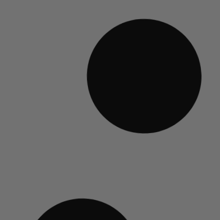
569,00
€
TTC
MACHINE AUTOMATIQUE
Gaggia Anima Barista
Plus
579,00
€
TTC
Découvrir
Découvrir
🎁 KIT OFFERT
🎁 KIT OFFERT