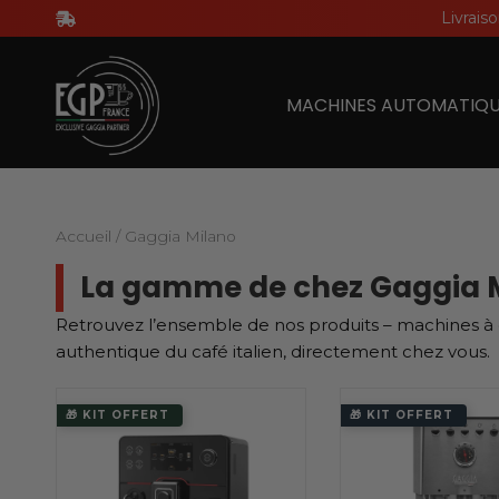
Aller
Livrais
au
contenu
MACHINES AUTOMATIQU
Accueil
/ Gaggia Milano
La gamme de chez Gaggia 
Retrouvez l’ensemble de nos produits – machines à ca
authentique du café italien, directement chez vous.
🎁 KIT OFFERT
🎁 KIT OFFERT