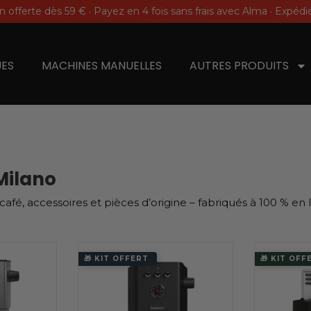
on offerte dès 59 € · Payez en 4 fois sans frais avec Alma · Expéd
ES
MACHINES MANUELLES
AUTRES PRODUITS
Milano
fé, accessoires et pièces d’origine – fabriqués à 100 % en I
🎁 KIT OFFERT
🎁 KIT OFF