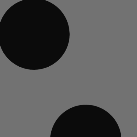
MANUELLE
MACHINE MANUELLE
lassic E24 Bleu
Gaggia Classic E24 Gris
565,00
€
TTC
TTC
r
Découvrir
ERT
🎁 KIT OFFERT
AUTOMATIQUE
MACHINE AUTOMATIQUE
Velasca
Gaggia Anima