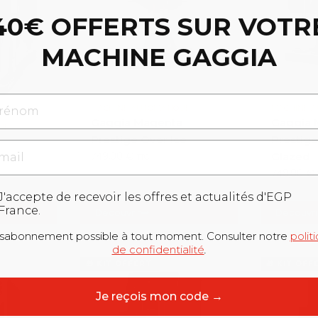
40€ OFFERTS SUR VOTR
MACHINE GAGGIA
énom
MACHINE AUTOMATIQUE
MACHINE 
Gaggia Magenta
Gaggia 
UE
Prestige Over Ice
Prestige
il
749,00
€
Glazed
TTC
749,00
€
PR
J'accepte de recevoir les offres et actualités d'EGP
France.
Découvrir
Découvri
sabonnement possible à tout moment. Consulter notre
polit
de confidentialité
.
🎁 KIT OFFERT
🎁 KIT OFF
Je reçois mon code →