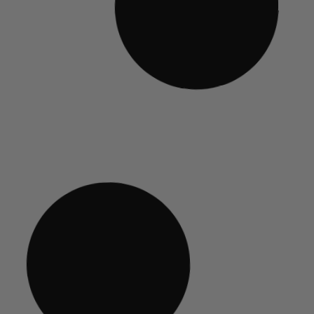
549,00
€
TTC
TTC
r
Découvrir