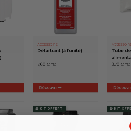
ACCESSOIRE
ACCESSOIR
a
Détartrant (à l’unité)
Tube de
)
aliment
7,60
€
3,70
€
TTC
TTC
Découvrir
Découvri
🎁 KIT OFFERT
🎁 KIT OFF