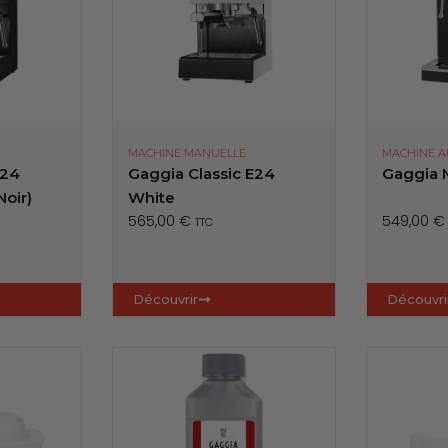
MACHINE MANUELLE
MACHINE 
E24
Gaggia Classic E24
Gaggia 
oir)
White
565,00
€
549,00
€
TTC
Découvrir
Découvri