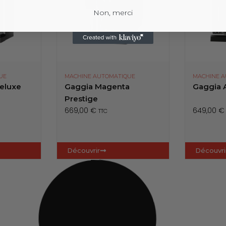
Non, merci
UE
MACHINE AUTOMATIQUE
MACHINE 
eluxe
Gaggia Magenta
Gaggia 
Prestige
669,00
€
649,00
€
TTC
Découvrir
Découvri
🎁 KIT OFFERT
🎁 KIT OFF
UE
Style