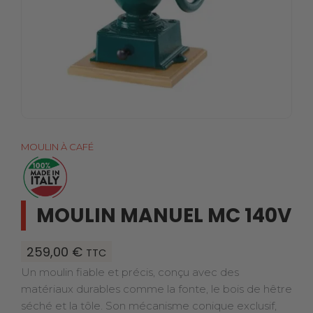
MOULIN À CAFÉ
MOULIN MANUEL MC 140V
259,00
€
TTC
Un moulin fiable et précis, conçu avec des
matériaux durables comme la fonte, le bois de hêtre
séché et la tôle. Son mécanisme conique exclusif,