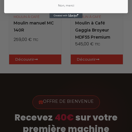
Non, merci
MOULIN À CAFÉ
MOULIN À CAFÉ
Moulin manuel MC
Moulin à Café
140R
Gaggia Broyeur
MDF55 Premium
259,00
€
TTC
545,00
€
TTC
Découvrir
Découvrir
OFFRE DE BIENVENUE
Recevez
40€
sur votre
première machine