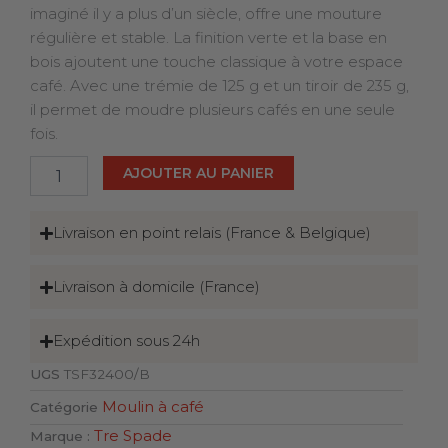
imaginé il y a plus d’un siècle, offre une mouture
régulière et stable. La finition verte et la base en
bois ajoutent une touche classique à votre espace
café. Avec une trémie de 125 g et un tiroir de 235 g,
il permet de moudre plusieurs cafés en une seule
fois.
quantité
AJOUTER AU PANIER
de
Moulin
Manuel
Livraison en point relais (France & Belgique)
MC
140V
Livraison à domicile (France)
Expédition sous 24h
UGS
TSF32400/B
Moulin à café
Catégorie
Tre Spade
Marque :