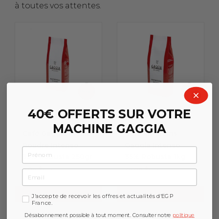
à toutes vos attentes.
40€ OFFERTS SUR VOTRE
CAFÉ
CAFÉ
MACHINE GAGGIA
Café Gaggia Moulu
Café en Grains
Poudre Intenso
Gaggia Intenso
Prénom
35% Robusta 250gr
35% Robusta 1kg
8,50
€
20,99
€
TTC
TTC
Email
Découvrir
Découvrir
GDPR
J'accepte de recevoir les offres et actualités d'EGP
France.
Désabonnement possible à tout moment. Consulter notre
politique