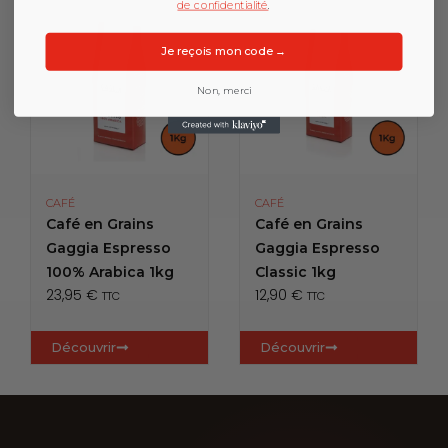
de confidentialité
.
Je reçois mon code →
Non, merci
CAFÉ
CAFÉ
Café en Grains
Café en Grains
Gaggia Espresso
Gaggia Espresso
100% Arabica 1kg
Classic 1kg
23,95
€
12,90
€
TTC
TTC
Découvrir
Découvrir