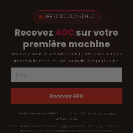
0
.
€
OFFRE DE BIENVENUE
.
Recevez
40€
sur votre
première machine
Inscrivez-vous à la newsletter, recevez votre code
immédiatement et nos conseils d’experts café.
Email
Recevoir 40€
Désabonnement possible à tout moment. Voir notre
politique de
confidentialité
.
*Offre valable sur les machines Gaggia automatiques et la gamme Classic
des manuelles. Non cumulable avec les promotions en cours.