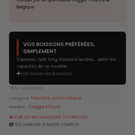
Belgique
VOS BOISSONS PRÉFÉRÉES,
SIMPLEMENT
Expresso, café long, boissons lactées… selon les
capacités de ce modèle.
Voir toutes les boissons
UGS
GAU050011
Machine automatique
Catégorie
Gaggia Milano
Marque :
VOIR LES INFORMATIONS TECHNIQUES
TÉLÉCHARGER LE MODE D'EMPLOI