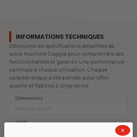
INFORMATIONS TECHNIQUES
Découvrez les spécifications détaillées de
votre machine Gaggia pour comprendre ses
fonctionnalités et garantir une performance
optimale à chaque utilisation. Chaque
caractéristique a été pensée pour offrir
qualité et fiabilité à long terme.
Dimensions
25,6 x 34 x 44 cm
Poids
9,4 kg