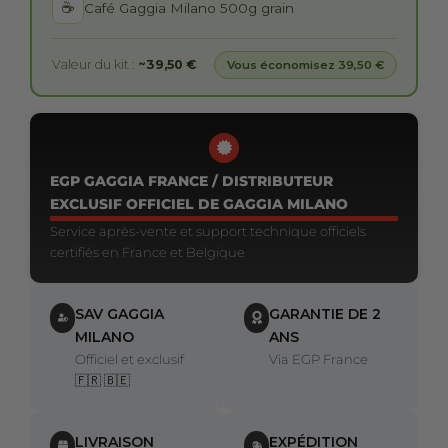
☕
Café Gaggia Milano 500g grain
Valeur du kit :
~39,50 €
Vous économisez 39,50 €
EGP GAGGIA FRANCE / DISTRIBUTEUR
EXCLUSIF OFFICIEL DE GAGGIA MILANO
Service après-vente et support technique officiels
certifiés en France et Belgique
SAV GAGGIA
GARANTIE DE 2
MILANO
ANS
Officiel et exclusif
Via EGP France
🇫🇷 🇧🇪
LIVRAISON
EXPÉDITION