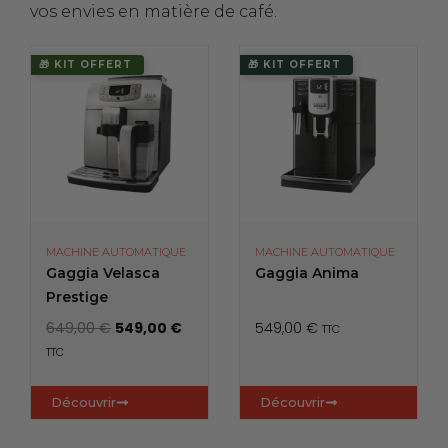
vos envies en matière de café.
🎁 KIT OFFERT
🎁 KIT OFFERT
MACHINE AUTOMATIQUE
MACHINE AUTOMATIQUE
Gaggia Velasca
Gaggia Anima
Prestige
L
L
649,00
€
549,00
€
549,00
€
TTC
e
e
TTC
p
p
r
r
Découvrir
Découvrir
i
i
x
x