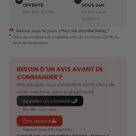
OFFERTE
SOUS 24H
Dès 59 € d’achat
En France et
Belgique
Retour sous 14 jours offert via Mondial Relay *
Selon les conditions et modalités prévues à l’article L221-18 du
droit de rétractation.
BESOIN D’UN AVIS AVANT DE
COMMANDER ?
Nos équipes vous conseillent sur le choix de
votre machine, sans engagement.
Appeler un conseiller
8h–18h • Lun–Ven
Être rappelé
Rappel sous 24h ouvrées
Conseil par un spécialiste Gaggia • France &