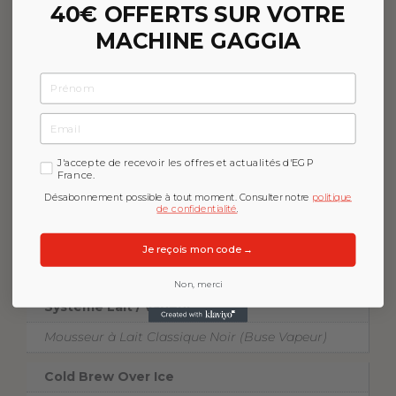
40€ OFFERTS SUR VOTRE
Gamme Automatique
MACHINE GAGGIA
Velasca
Prénom
Couleur
Email
Noir
GDPR
J'accepte de recevoir les offres et actualités d'EGP
Nombre de Sélections
France.
4 recettes disponibles
Désabonnement possible à tout moment. Consulter notre
politique
de confidentialité
.
Gestion de Profils Utilisateurs
Je reçois mon code →
Non
Non, merci
Système Lait / Vapeur
Mousseur à Lait Classique Noir (Buse Vapeur)
Cold Brew Over Ice