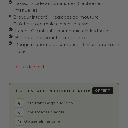
Boissons café automatiques & lactées en
manuelles
Broyeur intégré + réglages de mouture –
Fraîcheur optimale à chaque tasse
Écran LCD intuitif + panneaux tactiles faciles
Buse vapeur pour lait mousseux
Design moderne et compact – finition premium
noire
Rupture de stock
✦ KIT ENTRETIEN COMPLET INCLUS
OFFERT
🧴
Détartrant Gaggia Milano
💧
Filtre Intenza Gaggia
🔧
Graisse alimentaire