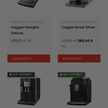
MACHINE AUTOMATIQUE
MACHINE AUTOMATIQUE
Gaggia Naviglio
Gaggia Brera Silver
Deluxe
L
L
499,00
€
529,00
€
359,00
€
TTC
e
e
TTC
p
p
r
r
Découvrir
Découvrir
i
i
x
x
i
a
🎁 KIT OFFERT
🎁 KIT OFFERT
n
c
i
t
t
u
i
e
a
l
l
e