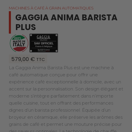
MACHINES À CAFÉ À GRAIN AUTOMATIQUES
GAGGIA ANIMA BARISTA
PLUS
579,00
€
TTC
La Gaggia Anima Barista Plus est une machine à
café automatique conçue pour offrir une
expérience café exceptionnelle à domicile, avec un
accent sur la personnalisation. Son design élégant et
moderne s’intègre parfaitement dans n’importe
quelle cuisine, tout en offrant des performances
dignes d’un barista professionnel. Équipée d’un
broyeur en céramique, elle préserve les arômes des
grains de café et permet une mouture précise pour
des saveurs optimales. La technologie de chauffe