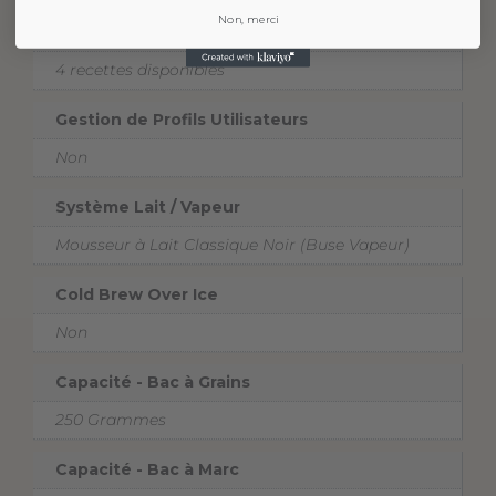
Non, merci
Nombre de Sélections
4 recettes disponibles
Gestion de Profils Utilisateurs
Non
Système Lait / Vapeur
Mousseur à Lait Classique Noir (Buse Vapeur)
Cold Brew Over Ice
Non
Capacité - Bac à Grains
250 Grammes
Capacité - Bac à Marc