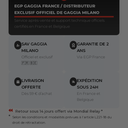
EGP GAGGIA FRANCE / DISTRIBUTEUR
EXCLUSIF OFFICIEL DE GAGGIA MILANO
Service après-vente et support technique officiels
certifiés en France et Belgique
SAV GAGGIA
GARANTIE DE 2
MILANO
ANS
Officiel et exclusif
Via EGP France
🇫🇷 🇧🇪
LIVRAISON
EXPÉDITION
OFFERTE
SOUS 24H
Dès 59 € d’achat
En France et
Belgique
Retour sous 14 jours offert via Mondial Relay *
Selon les conditions et modalités prévues à l’article L221-18 du
droit de rétractation.