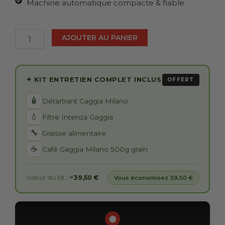
Machine automatique compacte & fiable
quantité
de
Gaggia
AJOUTER AU PANIER
Anima
Barista
Plus
✦ KIT ENTRETIEN COMPLET INCLUS
OFFERT
🧴
Détartrant Gaggia Milano
💧
Filtre Intenza Gaggia
🔧
Graisse alimentaire
☕
Café Gaggia Milano 500g grain
Valeur du kit :
~39,50 €
Vous économisez 39,50 €